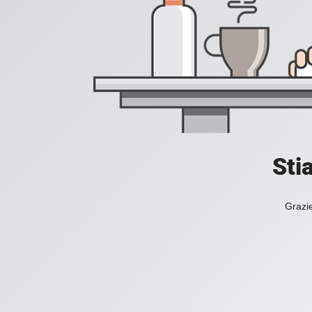
Sti
Grazie