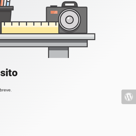
sito
 breve.