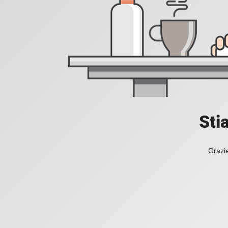
Sti
Grazie