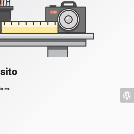
sito
 breve.