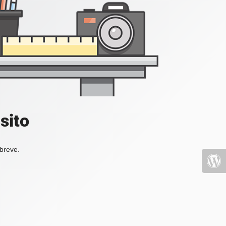
sito
 breve.