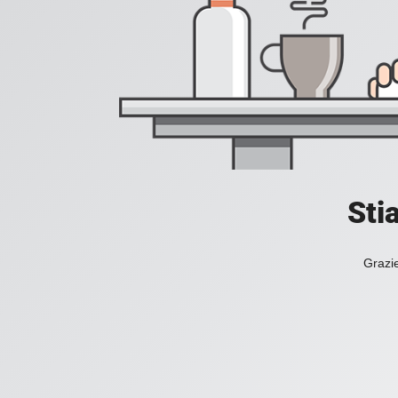
Sti
Grazie