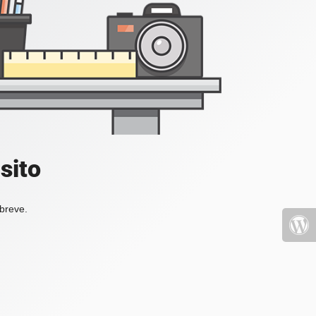
sito
 breve.