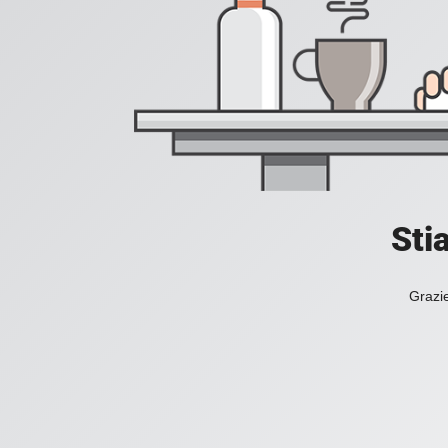
Sti
Grazie