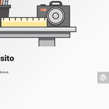
sito
 breve.