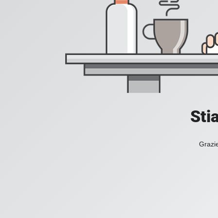
Sti
Grazie